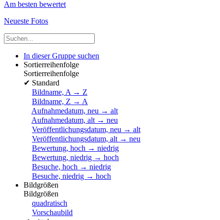
Am besten bewertet
Neueste Fotos
In dieser Gruppe suchen
Sortierreihenfolge
Sortierreihenfolge
✔
Standard
Bildname, A → Z
Bildname, Z → A
Aufnahmedatum, neu → alt
Aufnahmedatum, alt → neu
Veröffentlichungsdatum, neu → alt
Veröffentlichungsdatum, alt → neu
Bewertung, hoch → niedrig
Bewertung, niedrig → hoch
Besuche, hoch → niedrig
Besuche, niedrig → hoch
Bildgrößen
Bildgrößen
quadratisch
Vorschaubild