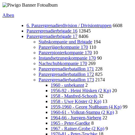
Alben
6. Panzergrenadierdivision / Divisiontruppen
6608
Panzergrenadierbrigade 16
12845
Panzergrenadierbrigade 17
8406
Stabskompanie und Brigade
194
Panzerjägerkompanie 170
110
Panzerpionierkompanie 170
10
Instandsetzungskompanie 170
90
Nachschubkompanie 170
269
Panzergrenadierbataillon 171
228
Panzergrenadierbataillon 172
825
Panzergrenadierbataillon 173
2174
1960 - unbekannt
2
1956-92 - Heini Hüsken (2 Kp)
20
1958 - Manfred-Schoofs
32
1958 - Uwe Köster (2 Kp)
13
1959-1960 - Georg Nußbaum (4 Kp)
99
1960-61 - Volkrat-Stampa (2 Kp)
3
1964-66 - Juergen-Sieberg
22
1965 - Peter-Gaedke
8
1967 - Rainer-Grobe (2 Kp)
9
1970-81 - Peter-Teschke
18