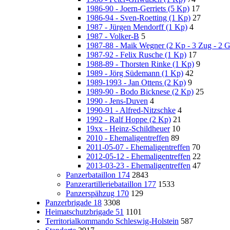
1986-90 - Joern-Gerriets (5 Kp)
17
1986-94 - Sven-Roetting (1 Kp)
27
1987 - Jürgen Mendorff (1 Kp)
4
1987 - Volker-B
5
1987-88 - Maik Wegner (2 Kp - 3 Zug - 2 
1987-92 - Felix Rusche (1 Kp)
17
1988-89 - Thorsten Rinke (1 Kp)
9
1989 - Jörg Südemann (1 Kp)
42
1989-1993 - Jan Ottens (2 Kp)
9
1989-90 - Bodo Bicknese (2 Kp)
25
1990 - Jens-Duven
4
1990-91 - Alfred-Nitzschke
4
1992 - Ralf Hoppe (2 Kp)
21
19xx - Heinz-Schildheuer
10
2010 - Ehemaligentreffen
89
2011-05-07 - Ehemaligentreffen
70
2012-05-12 - Ehemaligentreffen
22
2013-03-23 - Ehemaligentreffen
47
Panzerbataillon 174
2843
Panzerartilleriebataillon 177
1533
Panzerspähzug 170
129
Panzerbrigade 18
3308
Heimatschutzbrigade 51
1101
Territorialkommando Schleswig-Holstein
587