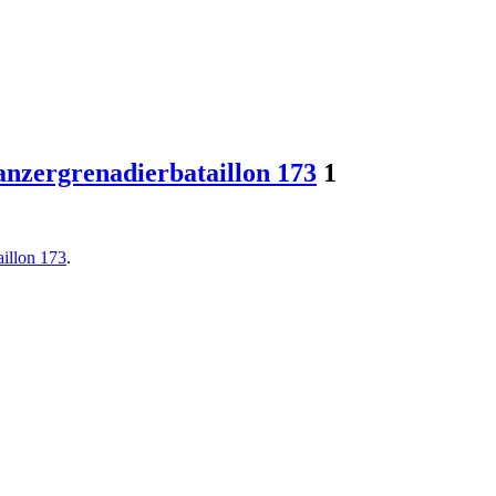
anzergrenadierbataillon 173
1
aillon 173
.