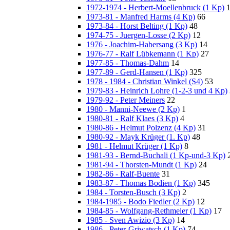
1972-1974 - Herbert-Moellenbruck (1 Kp)
1973-81 - Manfred Harms (4 Kp)
66
1973-84 - Horst Belting (1 Kp)
48
1974-75 - Juergen-Losse (2 Kp)
12
1976 - Joachim-Habersang (3 Kp)
14
1976-77 - Ralf Lübkemann (1 Kp)
27
1977-85 - Thomas-Dahm
14
1977-89 - Gerd-Hansen (1 Kp)
325
1978 - 1984 - Christian Winkel (S4)
53
1979-83 - Heinrich Lohre (1-2-3 und 4 Kp)
1979-92 - Peter Meiners
22
1980 - Manni-Neewe (2 Kp)
1
1980-81 - Ralf Klaes (3 Kp)
4
1980-86 - Helmut Polzenz (4 Kp)
31
1980-92 - Mayk Krüger (1. Kp)
48
1981 - Helmut Krüger (1 Kp)
8
1981-93 - Bernd-Buchali (1 Kp-und-3 Kp)
1981-94 - Thorsten-Mundt (1 Kp)
24
1982-86 - Ralf-Buente
31
1983-87 - Thomas Bodien (1 Kp)
345
1984 - Torsten-Busch (3 Kp)
2
1984-1985 - Bodo Fiedler (2 Kp)
12
1984-85 - Wolfgang-Rethmeier (1 Kp)
17
1985 - Sven Awizio (3 Kp)
14
1986 - Peter-Griwatsch (1 Kp)
74