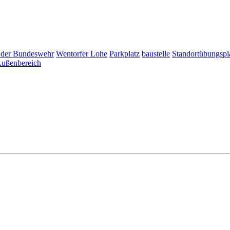
 der Bundeswehr
Wentorfer Lohe
Parkplatz
baustelle
Standortübungspl
ußenbereich