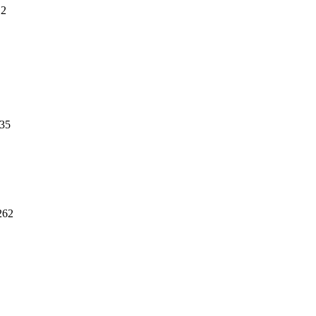
12
35
262