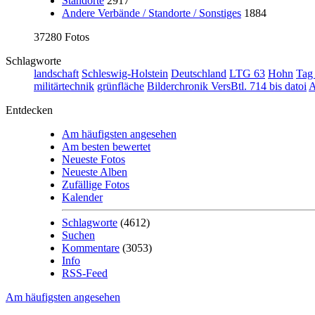
Standorte
2917
Andere Verbände / Standorte / Sonstiges
1884
37280 Fotos
Schlagworte
landschaft
Schleswig-Holstein
Deutschland
LTG 63
Hohn
Tag
militärtechnik
grünfläche
Bilderchronik VersBtl. 714 bis datoi
A
Entdecken
Am häufigsten angesehen
Am besten bewertet
Neueste Fotos
Neueste Alben
Zufällige Fotos
Kalender
Schlagworte
(4612)
Suchen
Kommentare
(3053)
Info
RSS-Feed
Am häufigsten angesehen