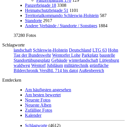
Panzerspähzug 170
129
Panzerbrigade 18
3308
Heimatschutzbrigade 51
1101
Territorialkommando Schleswig-Holstein
587
Standorte
2917
Andere Verbände / Standorte / Sonstiges
1884
37280 Fotos
Schlagworte
landschaft
Schleswig-Holstein
Deutschland
LTG 63
Hohn
Tag der Bundeswehr
Wentorfer Lohe
Parkplatz
baustelle
Standortübungsplatz
Gebäude
winterlandschaft
Lütjenburg
waldweg
Wentorf
Jubiläum
militärtechnik
grünfläche
Bilderchronik VersBtl. 714 bis datoi
Außenbereich
Entdecken
Am häufigsten angesehen
Am besten bewertet
Neueste Fotos
Neueste Alben
Zufällige Fotos
Kalender
Schlagworte
(4612)