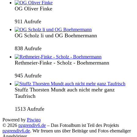
OG Oliver Finke
911 Aufrufe
OG Scholz li und OG Boehmermann
838 Aufrufe
Rethmeier-Finke - Scholz - Boehmermann
945 Aufrufe
Stuffz Thorsten Mundt auch nicht mehr ganz
Taufrisch
1513 Aufrufe
Powered by
Piwigo
© 2026
pzgrendiv6.de
– Das Fotoalbum ist Teil des Projekts
pzgrendiv6.de
. Wir freuen uns über Beiträge und Fotos ehemaliger
Angehöriger.