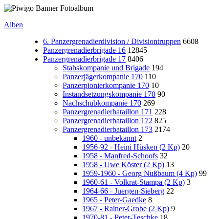
Alben
6. Panzergrenadierdivision / Divisiontruppen
6608
Panzergrenadierbrigade 16
12845
Panzergrenadierbrigade 17
8406
Stabskompanie und Brigade
194
Panzerjägerkompanie 170
110
Panzerpionierkompanie 170
10
Instandsetzungskompanie 170
90
Nachschubkompanie 170
269
Panzergrenadierbataillon 171
228
Panzergrenadierbataillon 172
825
Panzergrenadierbataillon 173
2174
1960 - unbekannt
2
1956-92 - Heini Hüsken (2 Kp)
20
1958 - Manfred-Schoofs
32
1958 - Uwe Köster (2 Kp)
13
1959-1960 - Georg Nußbaum (4 Kp)
99
1960-61 - Volkrat-Stampa (2 Kp)
3
1964-66 - Juergen-Sieberg
22
1965 - Peter-Gaedke
8
1967 - Rainer-Grobe (2 Kp)
9
1970-81 - Peter-Teschke
18