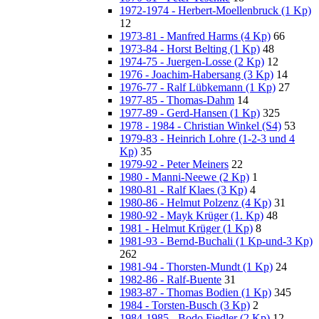
1972-1974 - Herbert-Moellenbruck (1 Kp)
12
1973-81 - Manfred Harms (4 Kp)
66
1973-84 - Horst Belting (1 Kp)
48
1974-75 - Juergen-Losse (2 Kp)
12
1976 - Joachim-Habersang (3 Kp)
14
1976-77 - Ralf Lübkemann (1 Kp)
27
1977-85 - Thomas-Dahm
14
1977-89 - Gerd-Hansen (1 Kp)
325
1978 - 1984 - Christian Winkel (S4)
53
1979-83 - Heinrich Lohre (1-2-3 und 4
Kp)
35
1979-92 - Peter Meiners
22
1980 - Manni-Neewe (2 Kp)
1
1980-81 - Ralf Klaes (3 Kp)
4
1980-86 - Helmut Polzenz (4 Kp)
31
1980-92 - Mayk Krüger (1. Kp)
48
1981 - Helmut Krüger (1 Kp)
8
1981-93 - Bernd-Buchali (1 Kp-und-3 Kp)
262
1981-94 - Thorsten-Mundt (1 Kp)
24
1982-86 - Ralf-Buente
31
1983-87 - Thomas Bodien (1 Kp)
345
1984 - Torsten-Busch (3 Kp)
2
1984-1985 - Bodo Fiedler (2 Kp)
12