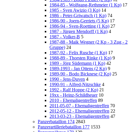
1984-85 - Wolfgang-Rethmeier (1 Kp)
17
1985 - Sven Awizio (3 Kp)
14
1986 - Peter-Griwatsch (1 Kp)
74
1986-90 - Joern-Gerriets (5 Kp)
17
1986-94 - Sven-Roetting (1 Kp)
27
1987 - Jürgen Mendorff (1 Kp)
4
1987 - Volker-B
5
1987-88 - Maik Wegner (2 Kp - 3 Zug - 2
Gruppe)
24
1987-92 - Felix Rusche (1 Kp)
17
1988-89 - Thorsten Rinke (1 Kp)
9
1989 - Jörg Südemann (1 Kp)
42
1989-1993 - Jan Ottens (2 Kp)
9
1989-90 - Bodo Bicknese (2 Kp)
25
1990 - Jens-Duven
4
1990-91 - Alfred-Nitzschke
4
1992 - Ralf Hoppe (2 Kp)
21
19xx - Heinz-Schildheuer
10
2010 - Ehemaligentreffen
89
2011-05-07 - Ehemaligentreffen
70
2012-05-12 - Ehemaligentreffen
22
2013-03-23 - Ehemaligentreffen
47
Panzerbataillon 174
2843
Panzerartilleriebataillon 177
1533