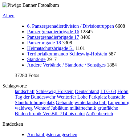
Alben
6. Panzergrenadierdivision / Divisiontruppen
6608
Panzergrenadierbrigade 16
12845
Panzergrenadierbrigade 17
8406
Panzerbrigade 18
3308
Heimatschutzbrigade 51
1101
Territorialkommando Schleswig-Holstein
587
Standorte
2917
Andere Verbände / Standorte / Sonstiges
1884
37280 Fotos
Schlagworte
landschaft
Schleswig-Holstein
Deutschland
LTG 63
Hohn
Tag der Bundeswehr
Wentorfer Lohe
Parkplatz
baustelle
Standortübungsplatz
Gebäude
winterlandschaft
Lütjenburg
waldweg
Wentorf
Jubiläum
militärtechnik
grünfläche
Bilderchronik VersBtl. 714 bis datoi
Außenbereich
Entdecken
Am häufigsten angesehen