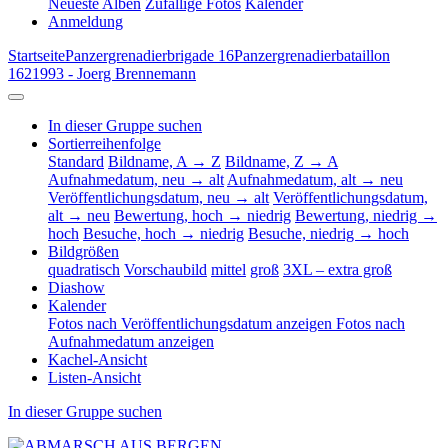
Neueste Alben
Zufällige Fotos
Kalender
Anmeldung
Startseite
Panzergrenadierbrigade 16
Panzergrenadierbataillon
162
1993 - Joerg Brennemann
In dieser Gruppe suchen
Sortierreihenfolge
Standard
Bildname, A → Z
Bildname, Z → A
Aufnahmedatum, neu → alt
Aufnahmedatum, alt → neu
Veröffentlichungsdatum, neu → alt
Veröffentlichungsdatum,
alt → neu
Bewertung, hoch → niedrig
Bewertung, niedrig →
hoch
Besuche, hoch → niedrig
Besuche, niedrig → hoch
Bildgrößen
quadratisch
Vorschaubild
mittel
groß
3XL – extra groß
Diashow
Kalender
Fotos nach Veröffentlichungsdatum anzeigen
Fotos nach
Aufnahmedatum anzeigen
Kachel-Ansicht
Listen-Ansicht
In dieser Gruppe suchen