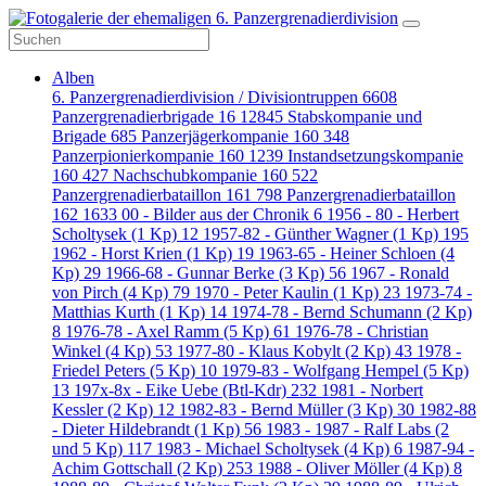
Alben
6. Panzergrenadierdivision / Divisiontruppen
6608
Panzergrenadierbrigade 16
12845
Stabskompanie und
Brigade
685
Panzerjägerkompanie 160
348
Panzerpionierkompanie 160
1239
Instandsetzungskompanie
160
427
Nachschubkompanie 160
522
Panzergrenadierbataillon 161
798
Panzergrenadierbataillon
162
1633
00 - Bilder aus der Chronik
6
1956 - 80 - Herbert
Scholtysek (1 Kp)
12
1957-82 - Günther Wagner (1 Kp)
195
1962 - Horst Krien (1 Kp)
19
1963-65 - Heiner Schloen (4
Kp)
29
1966-68 - Gunnar Berke (3 Kp)
56
1967 - Ronald
von Pirch (4 Kp)
79
1970 - Peter Kaulin (1 Kp)
23
1973-74 -
Matthias Kurth (1 Kp)
14
1974-78 - Bernd Schumann (2 Kp)
8
1976-78 - Axel Ramm (5 Kp)
61
1976-78 - Christian
Winkel (4 Kp)
53
1977-80 - Klaus Kobylt (2 Kp)
43
1978 -
Friedel Peters (5 Kp)
10
1979-83 - Wolfgang Hempel (5 Kp)
13
197x-8x - Eike Uebe (Btl-Kdr)
232
1981 - Norbert
Kessler (2 Kp)
12
1982-83 - Bernd Müller (3 Kp)
30
1982-88
- Dieter Hildebrandt (1 Kp)
56
1983 - 1987 - Ralf Labs (2
und 5 Kp)
117
1983 - Michael Scholtysek (4 Kp)
6
1987-94 -
Achim Gottschall (2 Kp)
253
1988 - Oliver Möller (4 Kp)
8