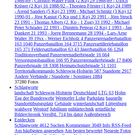
1988-89 - Christof-Walter Funk (2 Kp)
29
1988-89 - Ulrich
Krüger (2 Kp)
16
1988-92 - Thorsten Förster (1 Kp)
24
1989
- Arend Sanders (5 Kp)
23
1990 - Michael Schmitz (3 Kp)
12
1990-91 - Jörg Kaniut (5 Kp und 1 Kp)
20
1991 - Jörn Struck
23
1991 - Thomas Albers (2. Kp - 1 Zug)
33
1992 - Michael
Peter Schrader
22
1993 - Dimitris Petreas (2 Kp)
1
1993 - Jan
Dankert
21
1993 - Joerg Brennemann
28
1994 - Lars-Arne
Walter
39
19xx - Werner Eichholz
4
Panzergrenadierbataillon
163
1040
Panzerbataillon 164
3715
Panzerartilleriebataillon
165
371
Feldersatzbataillon 63
43
Jägerbataillon 66
1264
Traditionsverband Panzergrenadierbrigade 16
664
Versorgungsbataillon 166
95
Panzergrenadierbrigade 17
8406
Panzerbrigade 18
3308
Heimatschutzbrigade 51
1101
Territorialkommando Schleswig-Holstein
587
Standorte
2917
Andere Verbände / Standorte / Sonstiges
1884
37280 Fotos
Schlagworte
landschaft
Schleswig-Holstein
Deutschland
LTG 63
Hohn
Tag der Bundeswehr
Wentorfer Lohe
Parkplatz
baustelle
Standortübungsplatz
Gebäude
winterlandschaft
Lütjenburg
waldweg
Wentorf
Jubiläum
militärtechnik
grünfläche
Bilderchronik VersBtl. 714 bis datoi
Außenbereich
Entdecken
Schlagworte
4612
Suchen
Kommentare
3049
Info
RSS-Feed
Am häufigsten angesehen
Am besten bewertet
Neueste Fotos