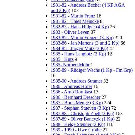
1981-82 - Andreas Becher (4 KP AGA
und 2 Kp)
103
1981-82 - Martin Franz
16
1981-82 - Thies Meincke
8
1982-83 - Hans Hillger (4 Kp)
26
1983 - Oliver Leven
37
1983-85 - Martin Frenzel (3. Kp)
350
1983-86 - Jan Martens (3 und 2 Kp)
66
1984-85 - Jürgen Mutz (3 Kp)
47
1985 - Hans Langlotz (2 Kp)
12
1985 - Kutz
9
1985- Norbert Mohr
1
1985-89 - Rüdiger Wachs (1 Kp - Fm Grp)
16
1985-90 - Andreas Stramer
32
1986 - Andreas Hofer
16
1986 - Arno Bornkast
17
1986 - Bernhard Drescher
27
1987 - Boris Menge (3 Kp)
224
1987 - Stephan Stueven (3 Kp)
72
1987-88 - Christoph Zoell (3 Kp)
163
1987-89 - Oliver Bancyzk (1 Kp)
22
1988 - Helge Stender (2 Kp)
116
1989 - 1990 - Uwe Grothe
27