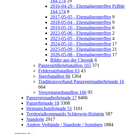
164 174
29
2016-04-29 - Ehemaligentreffen PzBtle
164 174
8
2017-05-05 - Ehemaligentreffen
9
2018-05-04 - Ehemaligentreffen
9
2019-05-10 - Ehemaligentreffen
6
2022-05-06 - Ehemaligentreffen
2
2023-05-05 - Ehemaligentreffen
4
2024-05-10 - Ehemaligentreffen
17
2025-05-09 - Ehemaligentreffen
21
2026-05-08 - Ehemaligentreffen
17
Bilder aus der Chronik
6
Panzerartilleriebataillon 165
371
Feldersatzbataillon 63
43
Jägerbataillon 66
1264
Traditionsverband Panzergrenadierbrigade 16
664
Versorgungsbataillon 166
95
Panzergrenadierbrigade 17
8406
Panzerbrigade 18
3308
Heimatschutzbrigade 51
1101
Territorialkommando Schleswig-Holstein
587
Standorte
2917
Andere Verbände / Standorte / Sonstiges
1884