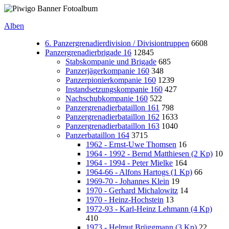
Alben
6. Panzergrenadierdivision / Divisiontruppen
6608
Panzergrenadierbrigade 16
12845
Stabskompanie und Brigade
685
Panzerjägerkompanie 160
348
Panzerpionierkompanie 160
1239
Instandsetzungskompanie 160
427
Nachschubkompanie 160
522
Panzergrenadierbataillon 161
798
Panzergrenadierbataillon 162
1633
Panzergrenadierbataillon 163
1040
Panzerbataillon 164
3715
1962 - Ernst-Uwe Thomsen
16
1964 - 1992 - Bernd Matthiesen (2 Kp)
10
1964 - 1994 - Peter Mielke
164
1964-66 - Alfons Hartogs (1 Kp)
66
1969-70 - Johannes Klein
19
1970 - Gerhard Michalowitz
14
1970 - Heinz-Hochstein
13
1972-93 - Karl-Heinz Lehmann (4 Kp)
410
1973 - Helmut Brüggmann (3 Kp)
22