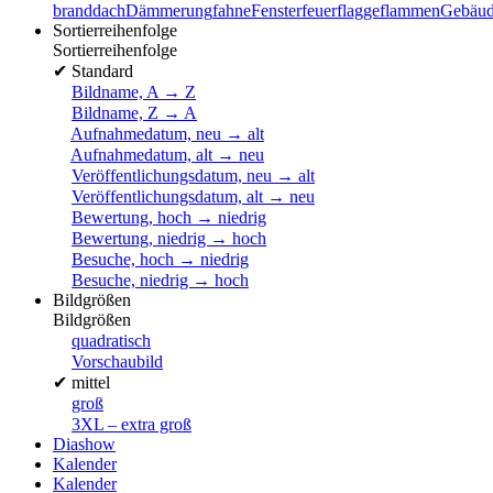
brand
dach
Dämmerung
fahne
Fenster
feuer
flagge
flammen
Gebäu
Sortierreihenfolge
Sortierreihenfolge
✔
Standard
Bildname, A → Z
Bildname, Z → A
Aufnahmedatum, neu → alt
Aufnahmedatum, alt → neu
Veröffentlichungsdatum, neu → alt
Veröffentlichungsdatum, alt → neu
Bewertung, hoch → niedrig
Bewertung, niedrig → hoch
Besuche, hoch → niedrig
Besuche, niedrig → hoch
Bildgrößen
Bildgrößen
quadratisch
Vorschaubild
✔
mittel
groß
3XL – extra groß
Diashow
Kalender
Kalender