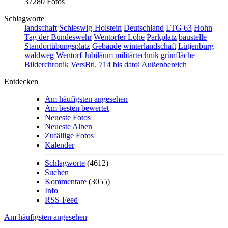
37280 Fotos
Schlagworte
landschaft
Schleswig-Holstein
Deutschland
LTG 63
Hohn
Tag der Bundeswehr
Wentorfer Lohe
Parkplatz
baustelle
Standortübungsplatz
Gebäude
winterlandschaft
Lütjenburg
waldweg
Wentorf
Jubiläum
militärtechnik
grünfläche
Bilderchronik VersBtl. 714 bis datoi
Außenbereich
Entdecken
Am häufigsten angesehen
Am besten bewertet
Neueste Fotos
Neueste Alben
Zufällige Fotos
Kalender
Schlagworte
(4612)
Suchen
Kommentare
(3055)
Info
RSS-Feed
Am häufigsten angesehen