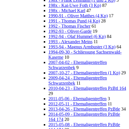
198x - Frank Lehmann (1 und 2 Kp)
5
198x - Kai-Uwe Foth (3 Kp)
87
198x - Michael Karl
47
1990-91 - Oliver Matthes (4 Kp)
17
1991 - Thomas Pund (4 Kp)
28
1992 - Thomas Fischer
61
1992-93 - Oliver-Garde
19
1992-94 - Olaf Hummel (6 Kp)
84
1993 - Alexander Meins
11
1993-94 - Magnus Armbuster (3 Kp)
64
1994-09-30 - Schliessung Sachsenwald-
Kaserne
10
2007-04-02 - Ehemaligentreffen
Schwarzenbek
9
2007-10-27 - Ehemaligentreffen (1 Kp)
29
2009-04-24 - Ehemaligentreffen
Schwarzenbek
11
2010-04-23 - Ehemaligentreffen PzBtl 164
29
2011-05-06 - Ehemaligentreffen
3
2012-05-11 - Ehemaligentreffen
11
2013-04-26 - Ehemaligentreffen PzBtle
34
2014-05-09 - Ehemaligentreffen PzBtle
164 174
20
2015-05-08 - Ehemaligentreffen PzBtle