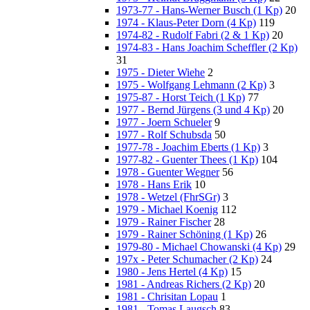
1973-77 - Hans-Werner Busch (1 Kp)
20
1974 - Klaus-Peter Dorn (4 Kp)
119
1974-82 - Rudolf Fabri (2 & 1 Kp)
20
1974-83 - Hans Joachim Scheffler (2 Kp)
31
1975 - Dieter Wiehe
2
1975 - Wolfgang Lehmann (2 Kp)
3
1975-87 - Horst Teich (1 Kp)
77
1977 - Bernd Jürgens (3 und 4 Kp)
20
1977 - Joern Schueler
9
1977 - Rolf Schubsda
50
1977-78 - Joachim Eberts (1 Kp)
3
1977-82 - Guenter Thees (1 Kp)
104
1978 - Guenter Wegner
56
1978 - Hans Erik
10
1978 - Wetzel (FhrSGr)
3
1979 - Michael Koenig
112
1979 - Rainer Fischer
28
1979 - Rainer Schöning (1 Kp)
26
1979-80 - Michael Chowanski (4 Kp)
29
197x - Peter Schumacher (2 Kp)
24
1980 - Jens Hertel (4 Kp)
15
1981 - Andreas Richers (2 Kp)
20
1981 - Chrisitan Lopau
1
1981 - Tomas Laugsch
83