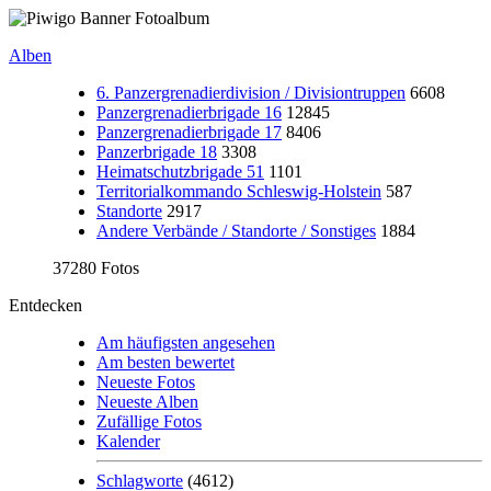
Alben
6. Panzergrenadierdivision / Divisiontruppen
6608
Panzergrenadierbrigade 16
12845
Panzergrenadierbrigade 17
8406
Panzerbrigade 18
3308
Heimatschutzbrigade 51
1101
Territorialkommando Schleswig-Holstein
587
Standorte
2917
Andere Verbände / Standorte / Sonstiges
1884
37280 Fotos
Entdecken
Am häufigsten angesehen
Am besten bewertet
Neueste Fotos
Neueste Alben
Zufällige Fotos
Kalender
Schlagworte
(4612)