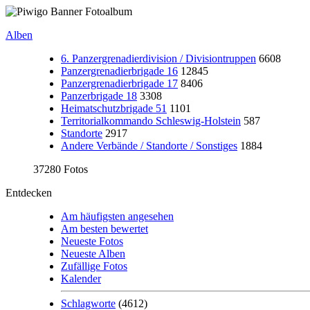
Alben
6. Panzergrenadierdivision / Divisiontruppen
6608
Panzergrenadierbrigade 16
12845
Panzergrenadierbrigade 17
8406
Panzerbrigade 18
3308
Heimatschutzbrigade 51
1101
Territorialkommando Schleswig-Holstein
587
Standorte
2917
Andere Verbände / Standorte / Sonstiges
1884
37280 Fotos
Entdecken
Am häufigsten angesehen
Am besten bewertet
Neueste Fotos
Neueste Alben
Zufällige Fotos
Kalender
Schlagworte
(4612)