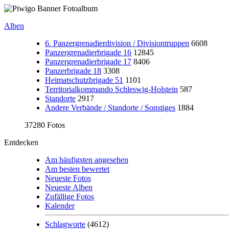
Alben
6. Panzergrenadierdivision / Divisiontruppen
6608
Panzergrenadierbrigade 16
12845
Panzergrenadierbrigade 17
8406
Panzerbrigade 18
3308
Heimatschutzbrigade 51
1101
Territorialkommando Schleswig-Holstein
587
Standorte
2917
Andere Verbände / Standorte / Sonstiges
1884
37280 Fotos
Entdecken
Am häufigsten angesehen
Am besten bewertet
Neueste Fotos
Neueste Alben
Zufällige Fotos
Kalender
Schlagworte
(4612)