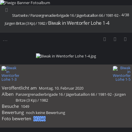
4/38
Startseite
/
Panzergrenadierbrigade 16
/
Jägerbataillon 66
/
1981-92 -
Biwak in Wentorfer Lohe 1-4
Jürgen Britze (3 Kp)
/
1982
/
Veröffentlicht am
Montag, 10. Februar 2020
Alben
Panzergrenadierbrigade 16
/
Jägerbataillon 66
/
1981-92 - Jürgen
Britze (3 Kp)
/
1982
Besuche
1049
Bewertung
noch keine Bewertung
Foto bewerten